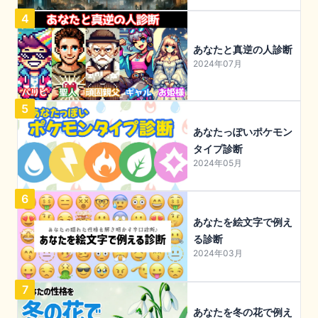
4
あなたと真逆の人診断
2024年07月
5
あなたっぽいポケモン
タイプ診断
2024年05月
6
あなたを絵文字で例え
る診断
2024年03月
7
あなたを冬の花で例え