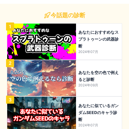
今話題の診断
1
あなたにおすすめなス
プラトゥーンの武器診
断
2024年07月
2
あなたを空の色で例え
ると診断
2024年09月
3
あなたに似ているガン
ダムSEEDのキャラ診
断
2024年07月