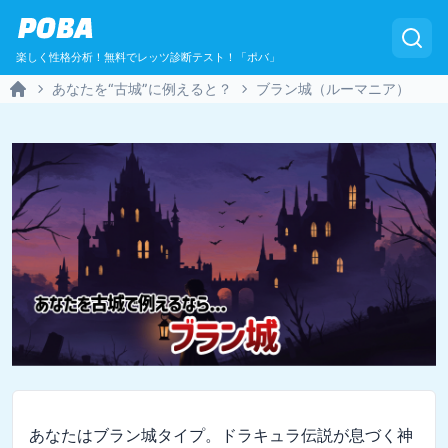
POBA
楽しく性格分析！無料でレッツ診断テスト！「ポバ」
あなたを“古城”に例えると？
ブラン城（ルーマニア）
Home
あなたはブラン城タイプ。ドラキュラ伝説が息づく神