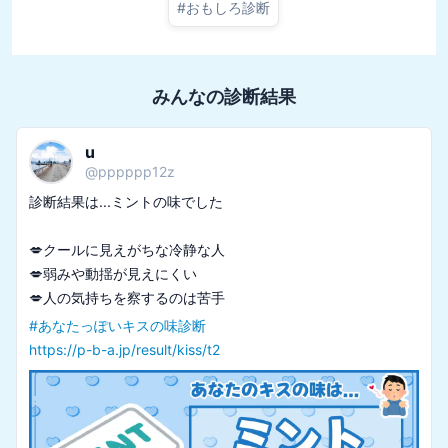
#
おもしろ診断
みんなの診断結果
u
@
pppppp12z
診断結果は...ミントの味でした

💋クールに見えがちな冷静な人

💋弱みや動揺が見えにくい

#
あなたっぽいキスの味診断
https://p-b-a.jp/result/kiss/t2