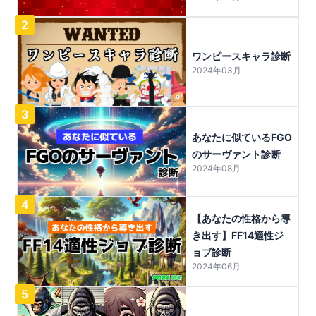
2
ワンピースキャラ診断
2024年03月
3
あなたに似ているFGO
のサーヴァント診断
2024年08月
4
【あなたの性格から導
き出す】FF14適性ジ
ョブ診断
2024年06月
5