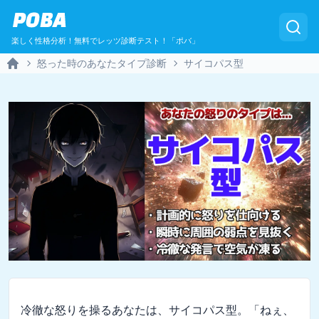
POBA
楽しく性格分析！無料でレッツ診断テスト！「ポバ」
怒った時のあなたタイプ診断
サイコパス型
Home
冷徹な怒りを操るあなたは、サイコパス型。「ねぇ、