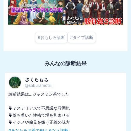
#
おもしろ診断
#
タイプ診断
みんなの診断結果
さくらもち
@
sakuramotiiii
診断結果は...ジャスミン茶でした

🍵ミステリアスで不思議な雰囲気

🍵落ち着いた性格で場を和ませる

#
あなたをお茶で例えるなら診断