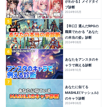
がわかる】メイドタイ
プ診断
2024年05月
5
【辛口】選んだRPGの
職業でわかる『あなた
の本当の姿』診断
2024年08月
6
あなたをアンスタのキ
ャラで例える診断
2024年10月
7
あなたに似てる
MASHLE(マッシュル)
のキャラ診断
2024年06月