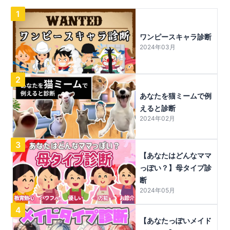
1
ワンピースキャラ診断
2024年03月
2
あなたを猫ミームで例
えると診断
2024年02月
3
【あなたはどんなママ
っぽい？】母タイプ診
断
2024年05月
4
【あなたっぽいメイド