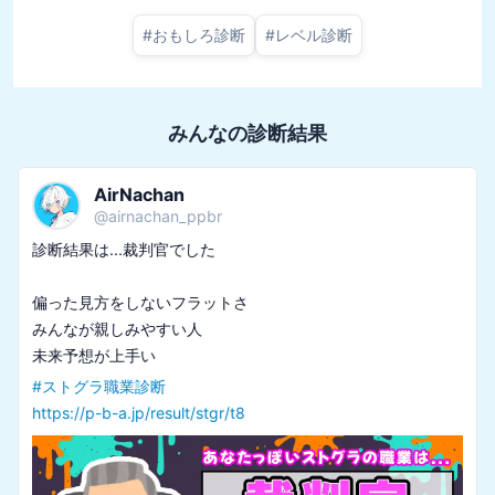
#
おもしろ診断
#
レベル診断
みんなの診断結果
AirNachan
@
airnachan_ppbr
診断結果は...裁判官でした

偏った見方をしないフラットさ

みんなが親しみやすい人

#
ストグラ職業診断
https://p-b-a.jp/result/stgr/t8