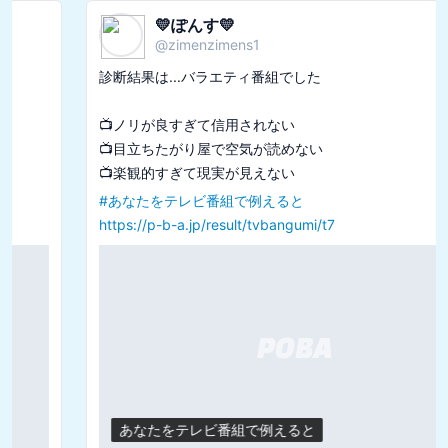
💛ぽんす💛
@
zimenzimens1
診断結果は...バラエティ番組でした

📺ノリが良すぎて信用されない

📺目立ちたがり屋で空気が読めない

#
あなたをテレビ番組で例えると
https://p-b-a.jp/result/tvbangumi/t7
あなたをテレビ番組で例えると