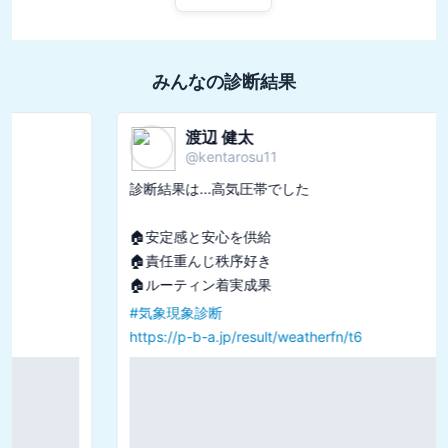
みんなの診断結果
渡辺 健太
@
kentarosu11
診断結果は...高気圧帯でした

🏠安定感と安心を供給

🏠責任重んじ秩序好き

#
気象現象診断
https://p-b-a.jp/result/weatherfn/t6