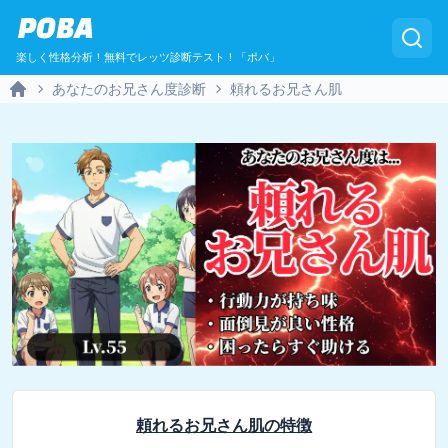
POBA
楽しく性格分析！無料でレッツ診断テスト！「ポバ」
あなたのお兄さん度診断
頼れるお兄さん肌
Home
頼れるお兄さん肌
の特徴