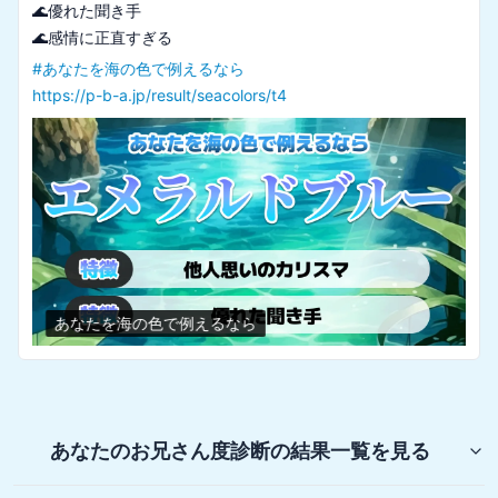
🌊優れた聞き手

#
あなたを海の色で例えるなら
https://p-b-a.jp/result/seacolors/t4
あなたを海の色で例えるなら
あなたのお兄さん度診断
の結果一覧を見る