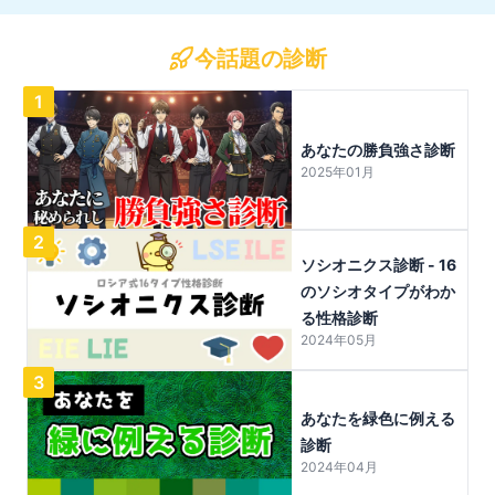
今話題の診断
1
あなたの勝負強さ診断
2025年01月
2
ソシオニクス診断 - 16
のソシオタイプがわか
る性格診断
2024年05月
3
あなたを緑色に例える
診断
2024年04月