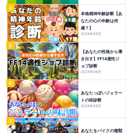
4
本格精神年齢診断【あ
なたの心の年齢は何
歳？】
2024年05月
5
【あなたの性格から導
き出す】FF14適性ジ
ョブ診断
2024年06月
6
あなたっぽいジェラー
トの味診断
2024年08月
7
あなたをバイクの種類