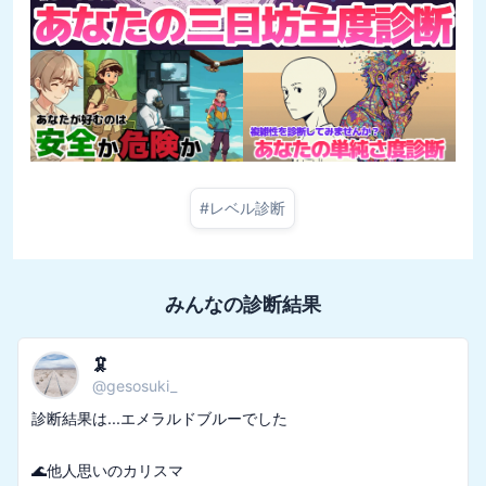
#
レベル診断
みんなの診断結果
🦑
@
gesosuki_
診断結果は...エメラルドブルーでした

🌊他人思いのカリスマ
