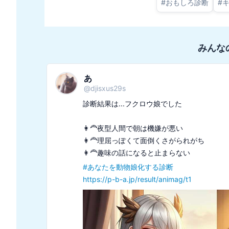
#
おもしろ診断
#
みんな
あ
@
djisxus29s
診断結果は...フクロウ娘でした

👩‍🦰夜型人間で朝は機嫌が悪い

👩‍🦰理屈っぽくて面倒くさがられがち

#
あなたを動物娘化する診断
https://p-b-a.jp/result/animag/t1