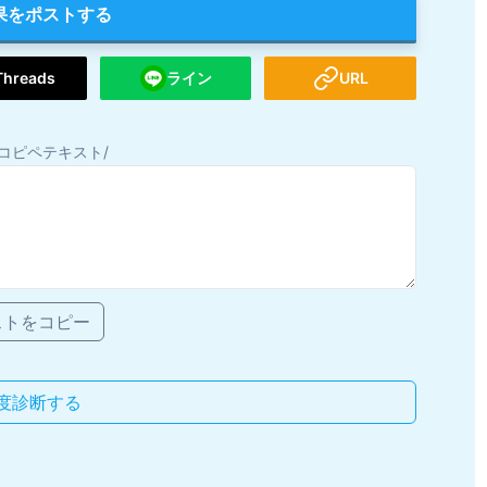
果をポストする
Threads
ライン
URL
コピペテキスト/
ストをコピー
度診断する