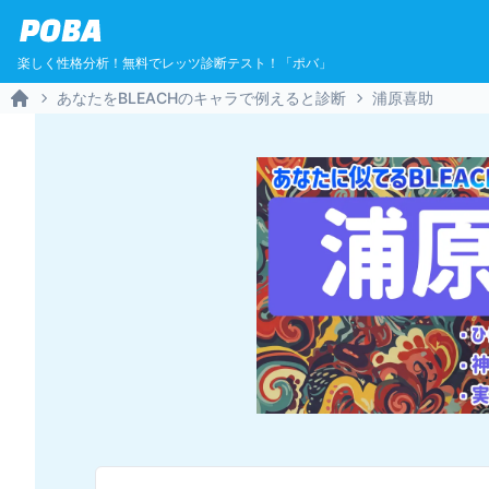
POBA
楽しく性格分析！無料でレッツ診断テスト！「ポバ」
あなたをBLEACHのキャラで例えると診断
浦原喜助
Home