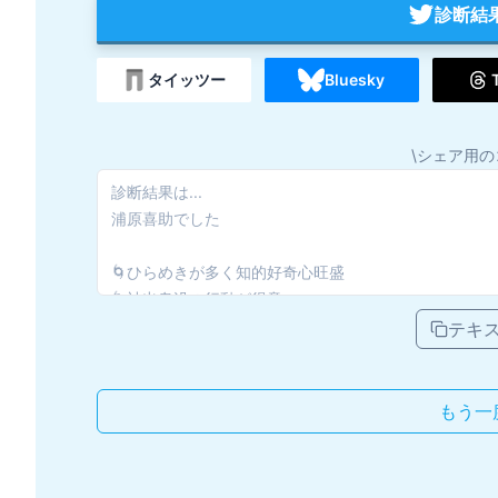
診断結
タイッツー
Bluesky
\シェア用の
テキ
もう一