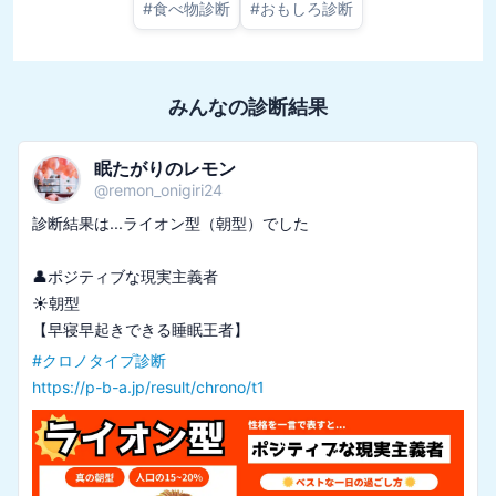
#
食べ物診断
#
おもしろ診断
みんなの診断結果
眠たがりのレモン
@
remon_onigiri24
診断結果は...ライオン型（朝型）でした

👤ポジティブな現実主義者

☀️朝型

#
クロノタイプ診断
https://p-b-a.jp/result/chrono/t1