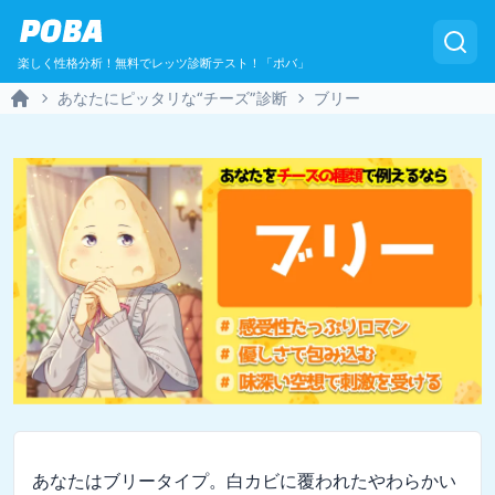
POBA
楽しく性格分析！無料でレッツ診断テスト！「ポバ」
あなたにピッタリな“チーズ”診断
ブリー
Home
あなたはブリータイプ。白カビに覆われたやわらかい