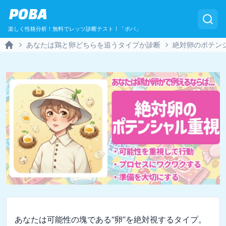
POBA
楽しく性格分析！無料でレッツ診断テスト！「ポバ」
あなたは鶏と卵どちらを追うタイプか診断
絶対卵のポテン
Home
あなたは可能性の塊である“卵”を絶対視するタイプ。