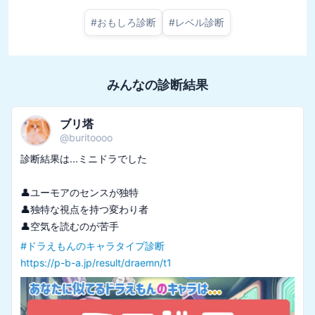
#
おもしろ診断
#
レベル診断
みんなの診断結果
ブリ塔
@
buritoooo
診断結果は...ミニドラでした

👤ユーモアのセンスが独特

👤独特な視点を持つ変わり者

#
ドラえもんのキャラタイプ診断
https://p-b-a.jp/result/draemn/t1