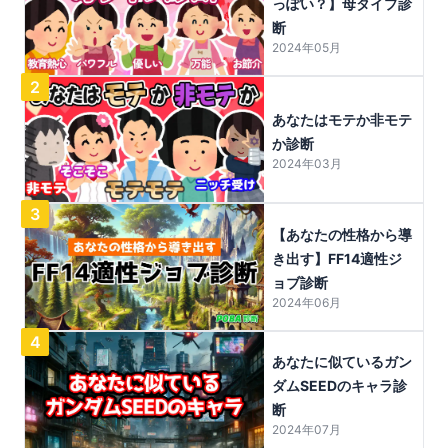
っぽい？】母タイプ診
断
2024年05月
2
あなたはモテか非モテ
か診断
2024年03月
3
【あなたの性格から導
き出す】FF14適性ジ
ョブ診断
2024年06月
4
あなたに似ているガン
ダムSEEDのキャラ診
断
2024年07月