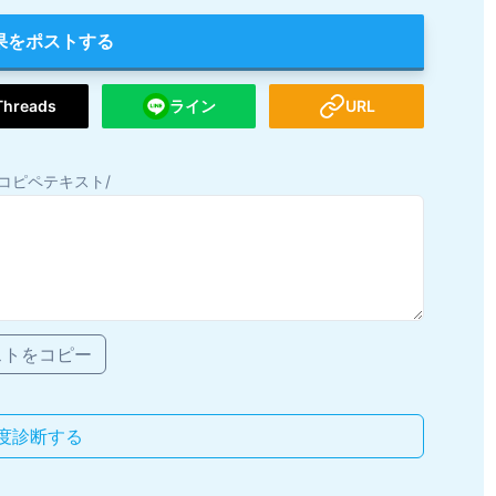
果をポストする
Threads
ライン
URL
コピペテキスト/
ストをコピー
度診断する