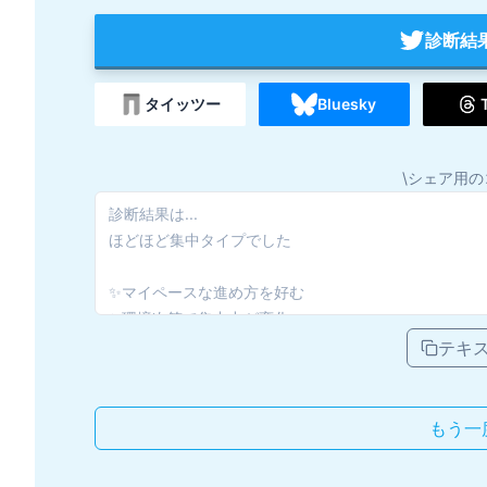
診断結
タイッツー
Bluesky
\シェア用の
テキ
もう一