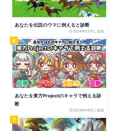
あなたを伝説のウマに例えると診断
2024年03月
に追加
6
あなたを東方Projectのキャラで例える診
断
2024年08月
に追加
7