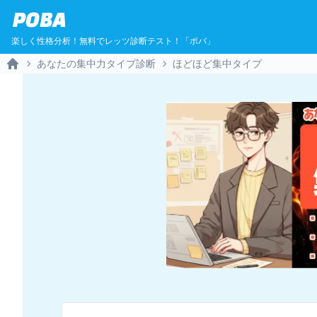
POBA
楽しく性格分析！無料でレッツ診断テスト！「ポバ」
あなたの集中力タイプ診断
ほどほど集中タイプ
Home