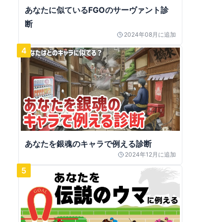
あなたに似ているFGOのサーヴァント診
断
2024年08月
に追加
4
あなたを銀魂のキャラで例える診断
2024年12月
に追加
5