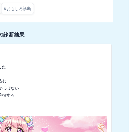
#
おもしろ診断
の診断結果
た

む

ほぼない
