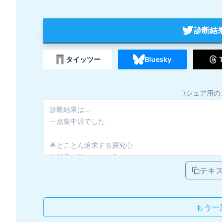
診断結
タイッツー
Bluesky
\シェア用の
テキ
もう一