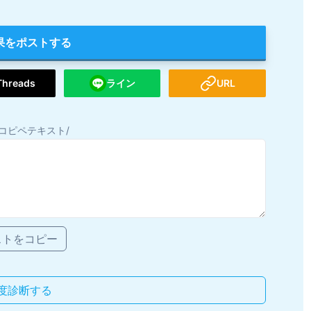
果をポストする
Threads
ライン
URL
コピペテキスト/
ストをコピー
度診断する