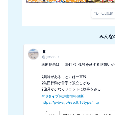
#
レベル診断
みんな
🦑
@
gesosuki_
診断結果は...【INTP】孤独を愛する物想い
🧪興味があることには一直線

🧪集団行動が苦手で孤立しがち

#
16タイプ免許書性格診断
https://p-b-a.jp/result/16type/intp