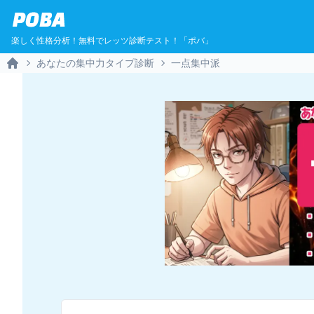
POBA
楽しく性格分析！無料でレッツ診断テスト！「ポバ」
あなたの集中力タイプ診断
一点集中派
Home