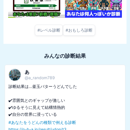
#
レベル診断
#
おもしろ診断
みんなの診断結果
あ
@
a_random789
診断結果は...釜玉バターうどんでした

✔️雰囲気とのギャップが激しい

✔️ゆるそうに見えて結構情熱的

#
あなたをうどんの種類で例える診断
https://p-b-a.jp/result/udon/t3