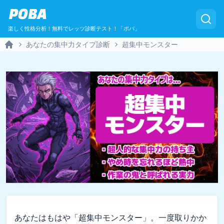
POBA
楽しく性格分析！無料でレッツ診断テスト！「ポバ」
あなたの集中力タイプ診断
超集中モンスター
Home
あなたはもはや「超集中モンスター」。一度取りかか