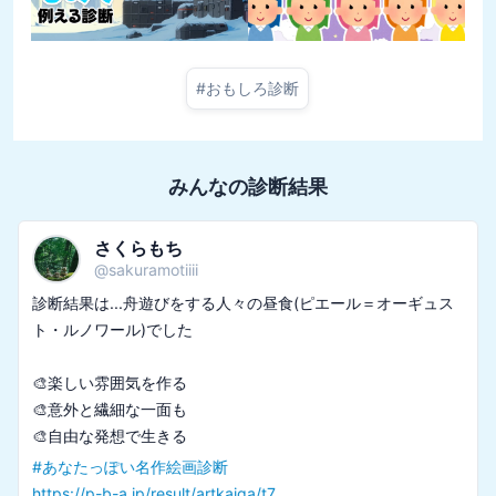
#
おもしろ診断
みんなの診断結果
さくらもち
@
sakuramotiiii
診断結果は...舟遊びをする人々の昼食(ピエール＝オーギュス
ト・ルノワール)でした

🎨楽しい雰囲気を作る

🎨意外と繊細な一面も

#
あなたっぽい名作絵画診断
https://p-b-a.jp/result/artkaiga/t7