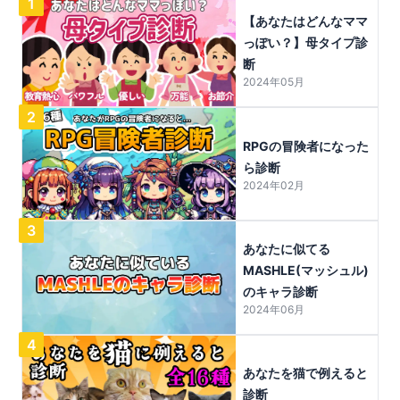
1
【あなたはどんなママ
っぽい？】母タイプ診
断
2024年05月
2
RPGの冒険者になった
ら診断
2024年02月
3
あなたに似てる
MASHLE(マッシュル)
のキャラ診断
2024年06月
4
あなたを猫で例えると
診断