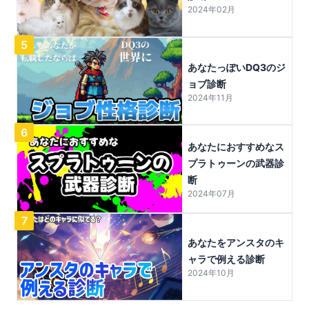
2024年02月
5
あなたっぽいDQ3のジ
ョブ診断
2024年11月
6
あなたにおすすめなス
プラトゥーンの武器診
断
2024年07月
7
あなたをアンスタのキ
ャラで例える診断
2024年10月