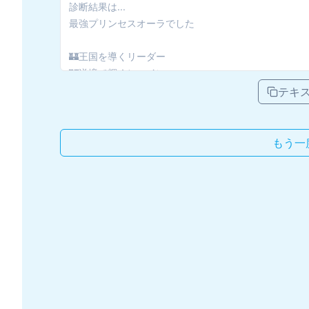
テキ
もう一