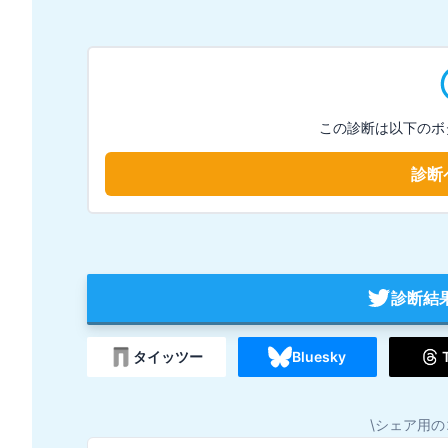
この診断は以下のボ
診断
診断結
タイッツー
Bluesky
\シェア用の