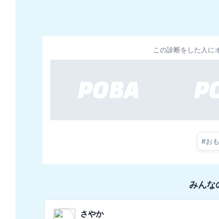
この診断をした人に
#
お
みんな
たくみ💻