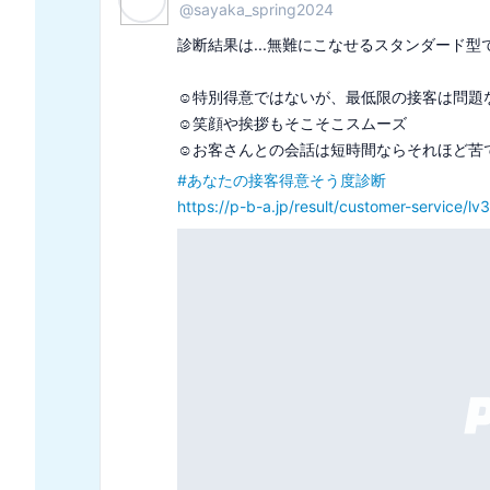
@
takumi_tech_no1
診断結果は...JIMIN(ジミン)でした

優しく思いやりのある性格

いつも笑顔で、周りを明るくする

#
あなたに似ているBTSのメンバー
https://p-b-a.jp/result/bts/jimin