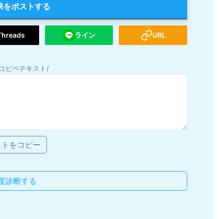
果をポストする
Threads
ライン
URL
コピペテキスト/
ストをコピー
度診断する