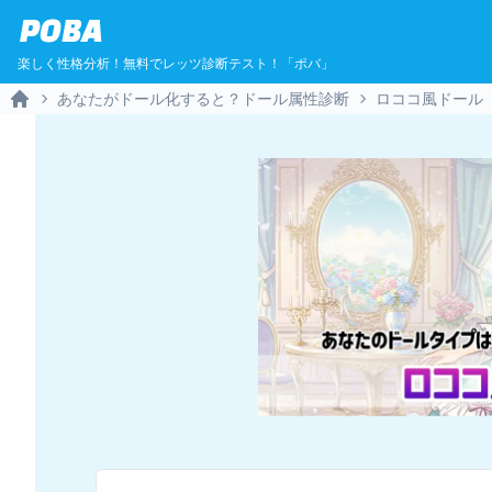
POBA
楽しく性格分析！無料でレッツ診断テスト！「ポバ」
あなたがドール化すると？ドール属性診断
ロココ風ドール
Home