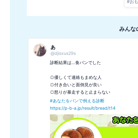
#
お
みんな
あ
@
djisxus29s
診断結果は...食パンでした

🍞優しくて連絡もまめな人

🍞付き合いと面倒見が良い

#
あなたをパンで例える診断
https://p-b-a.jp/result/bread/t14