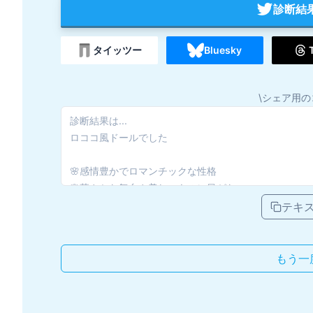
診断結
タイッツー
Bluesky
\シェア用の
テキ
もう一