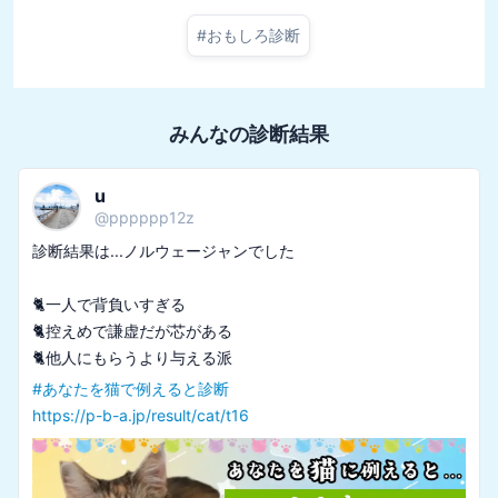
#
おもしろ診断
みんなの診断結果
u
@
pppppp12z
診断結果は...ノルウェージャンでした

🐈一人で背負いすぎる

🐈控えめで謙虚だが芯がある

#
あなたを猫で例えると診断
https://p-b-a.jp/result/cat/t16