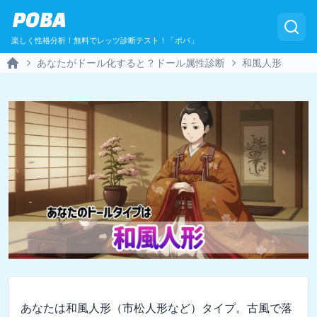
POBA
楽しく性格分析！無料でレッツ診断テスト！「ポバ」
あなたがドール化すると？ドール属性診断
和風人形
Home
あなたは和風人形（市松人形など）タイプ。古風で落