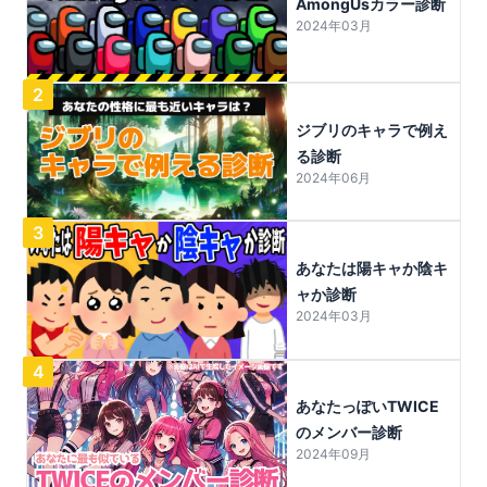
AmongUsカラー診断
2024年03月
2
ジブリのキャラで例え
る診断
2024年06月
3
あなたは陽キャか陰キ
ャか診断
2024年03月
4
あなたっぽいTWICE
のメンバー診断
2024年09月