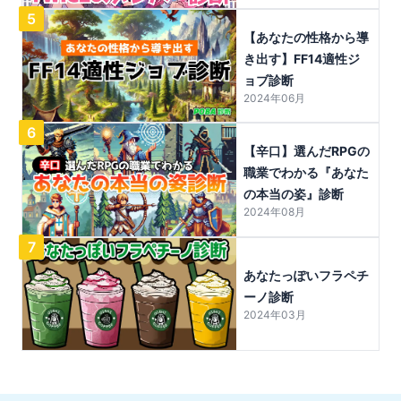
5
【あなたの性格から導
き出す】FF14適性ジ
ョブ診断
2024年06月
6
【辛口】選んだRPGの
職業でわかる『あなた
の本当の姿』診断
2024年08月
7
あなたっぽいフラペチ
ーノ診断
2024年03月