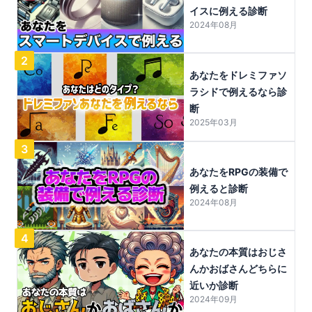
イスに例える診断
2024年08月
2
あなたをドレミファソ
ラシドで例えるなら診
断
2025年03月
3
あなたをRPGの装備で
例えると診断
2024年08月
4
あなたの本質はおじさ
んかおばさんどちらに
近いか診断
2024年09月