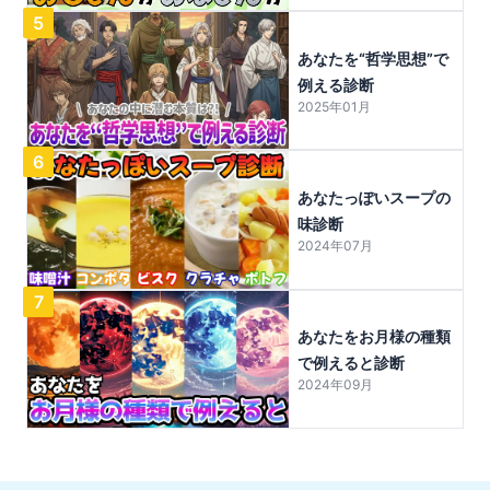
5
あなたを“哲学思想”で
例える診断
2025年01月
6
あなたっぽいスープの
味診断
2024年07月
7
あなたをお月様の種類
で例えると診断
2024年09月