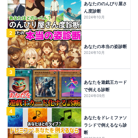
あなたののんびり屋さ
ん度診断
2024年10月
2
あなたの本当の姿診断
2024年10月
3
あなたを遊戯王カード
で例える診断
2024年09月
4
あなたをドレミファソ
ラシドで例えるなら診
断