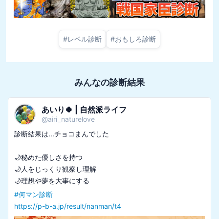
#
レベル診断
#
おもしろ診断
みんなの診断結果
あいり🍀 | 自然派ライフ
@
airi_naturelove
診断結果は...チョコまんでした

🌙秘めた優しさを持つ

🌙人をじっくり観察し理解

#
何マン診断
https://p-b-a.jp/result/nanman/t4