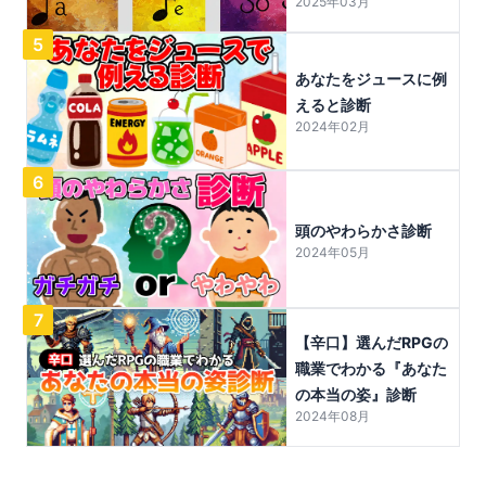
2025年03月
5
あなたをジュースに例
えると診断
2024年02月
6
頭のやわらかさ診断
2024年05月
7
【辛口】選んだRPGの
職業でわかる『あなた
の本当の姿』診断
2024年08月