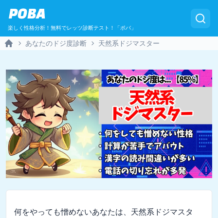
POBA
楽しく性格分析！無料でレッツ診断テスト！「ポバ」
あなたのドジ度診断
天然系ドジマスター
Home
何をやっても憎めないあなたは、天然系ドジマスタ