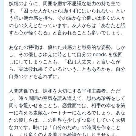
妖精のように、周囲を癒す不思議な魅力の持ち主で
す。「困った人がいたら助けずにはいられない」とい
う強い使命感を持ち、その温かな心遣いは多くの人々
の心の支えとなっています。友人からは「あなたと話
すと心が軽くなる」と言われることも多いでしょう。

あなたの特徴は、優れた共感力と献身的な姿勢。しか
し、その優しさゆえに時として自分の needs を後回
しにしてしまうことも。「私は大丈夫」と言いなが
ら、実は疲れ果てているということもあるかも。自分
自身のケアも忘れずに。

人間関係では、調和を大切にする平和主義者。ただ
し、時々周囲の空気を読み違えて、思わぬ珍答をして
周りを驚かせることも。恋愛面では、相手の幸せを第
一に考える素敵なパートナーになれるでしょう。あな
たの優しさは、この世界を少しずつ良くしていく大切
な力です。時には「自分のため」の時間を作ること
も、より多くの人を助ける秘訣かもしれませんよ。