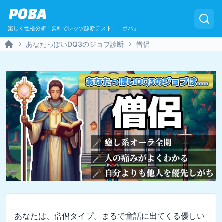
POBA
楽しく性格分析！無料でレッツ診断テスト！「ポバ」
あなたっぽいDQ3のジョブ診断
僧侶
Home
あなたは、僧侶タイプ。まるで童話に出てくる優しい