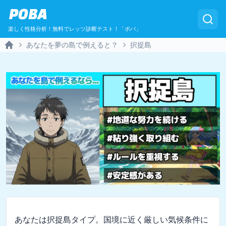
POBA
楽しく性格分析！無料でレッツ診断テスト！「ポバ」
あなたを夢の島で例えると？
択捉島
Home
あなたは択捉島タイプ。国境に近く厳しい気候条件に