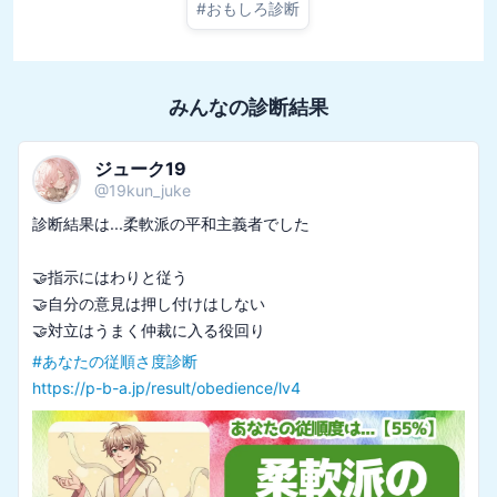
#
おもしろ診断
みんなの診断結果
ジューク19
@
19kun_juke
診断結果は...柔軟派の平和主義者でした

🤝指示にはわりと従う

🤝自分の意見は押し付けはしない

#
あなたの従順さ度診断
https://p-b-a.jp/result/obedience/lv4