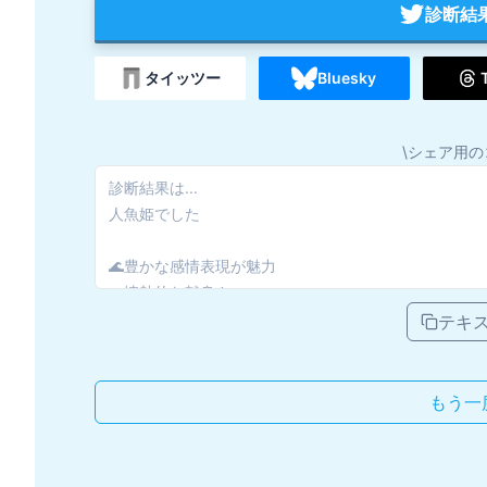
診断結
タイッツー
Bluesky
\シェア用の
テキ
もう一