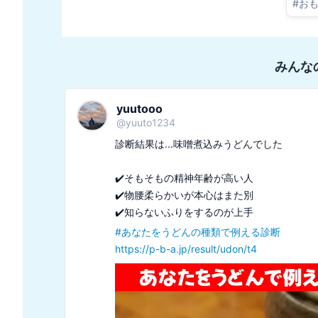
#
お
みんな
yuutooo
@
yuuto1234
診断結果は...味噌煮込みうどんでした

✔️そもそもの精神年齢が高い人

✔️物腰柔らかいが本心はまた別

#
あなたをうどんの種類で例える診断
https://p-b-a.jp/result/udon/t4