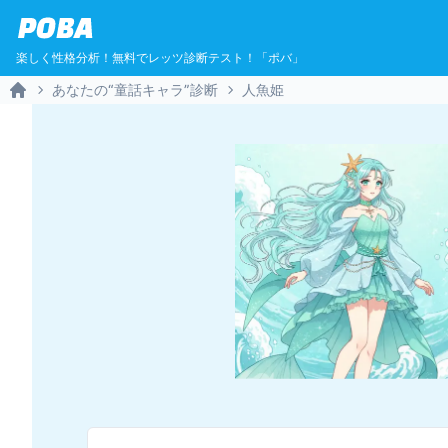
POBA
楽しく性格分析！無料でレッツ診断テスト！「ポバ」
あなたの“童話キャラ”診断
人魚姫
Home