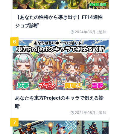
【あなたの性格から導き出す】FF14適性
ジョブ診断
2024年06月
に追加
6
あなたを東方Projectのキャラで例える診
断
2024年08月
に追加
7