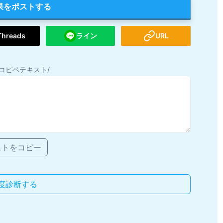
果をポストする
Threads
ライン
URL
コピペテキスト/
ストをコピー
度診断する