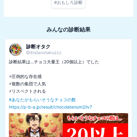
#
おもしろ診断
みんなの診断結果
診断オタク
@
4ndanotakuzzz
診断結果は...チョコ大量王（20個以上）でした

⚡圧倒的な存在感

⚡複数の集団で人気

#
あなたがもらいそうなチョコの数
https://p-b-a.jp/result/chocolatenum2/lv7