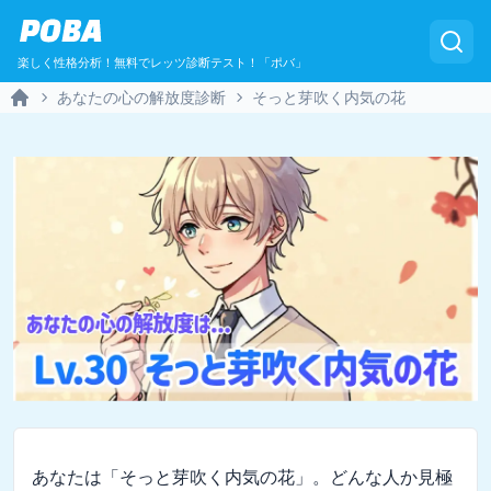
POBA
楽しく性格分析！無料でレッツ診断テスト！「ポバ」
あなたの心の解放度診断
そっと芽吹く内気の花
Home
あなたは「そっと芽吹く内気の花」。どんな人か見極