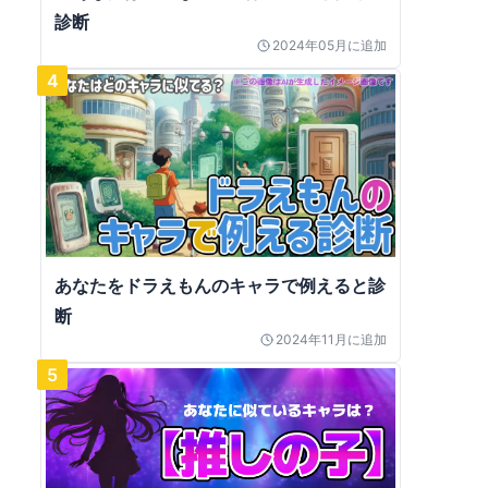
診断
2024年05月
に追加
4
あなたをドラえもんのキャラで例えると診
断
2024年11月
に追加
5