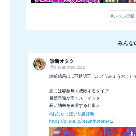
#
レベル診断
みんな
診断オタク
@
4ndanotakuzzz
診断結果は...不動明王（ふどうみょうおう）で
悪には容赦無く成敗するタイプ

目標意識が高くストイック

#
あなたっぽい仏像診断
https://p-b-a.jp/result/hotoke/t2