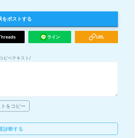
果をポストする
Threads
ライン
URL
コピペテキスト/
ストをコピー
度診断する