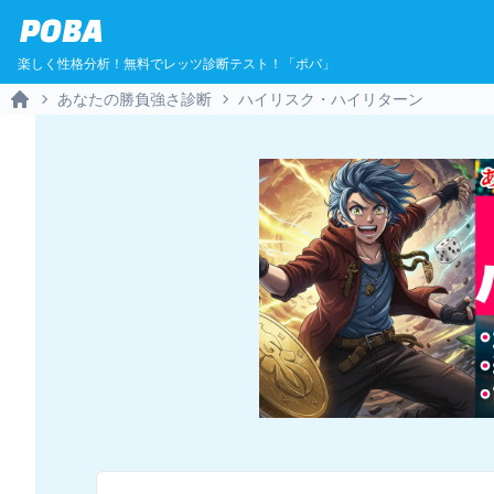
POBA
楽しく性格分析！無料でレッツ診断テスト！「ポバ」
あなたの勝負強さ診断
ハイリスク・ハイリターン
Home