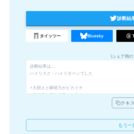
診断結
タイッツー
Bluesky
\シェア用の
テキ
もう一