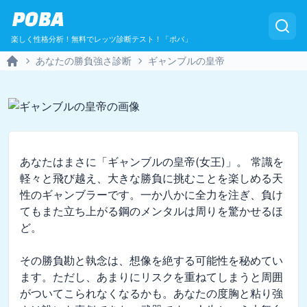
POBA
楽しく性格分析！無料でレッツ診断テスト！「ポバ」
あなたの勝負強さ診断
ギャンブルの皇帝
Home
あなたはまさに「ギャンブルの皇帝(女王)」。 常識を
軽々と飛び越え、大きな勝負に挑むことを楽しめる天
性のギャンブラーです。一か八かに全力を注ぎ、負け
てもまた立ち上がる鋼のメンタルは周りを驚かせるほ
ど。

その勝負勘と執念は、想像を絶する可能性を秘めてい
ます。ただし、あまりにリスクを重ねてしまうと周囲
がついてこられなくなるかも。あなたの度胸と粘り強