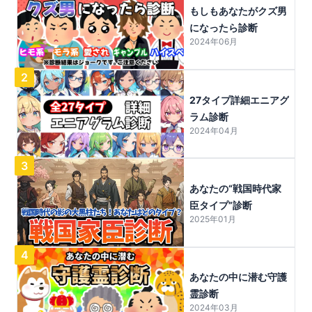
もしもあなたがクズ男
になったら診断
2024年06月
2
27タイプ詳細エニアグ
ラム診断
2024年04月
3
あなたの“戦国時代家
臣タイプ”診断
2025年01月
4
あなたの中に潜む守護
霊診断
2024年03月