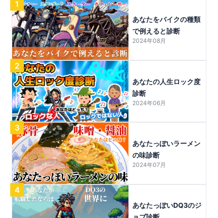
1
あなたをバイクの種類
で例えると診断
2024年08月
2
あなたの人生ロック度
診断
2024年06月
3
あなたっぽいラーメン
の味診断
2024年07月
4
あなたっぽいDQ3のジ
ョブ診断