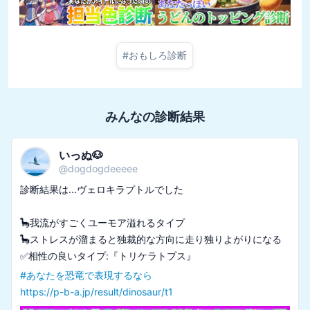
#
おもしろ診断
みんなの診断結果
いっぬ🐶
@
dogdogdeeeee
診断結果は...ヴェロキラプトルでした

🦕我流がすごくユーモア溢れるタイプ

🦕ストレスが溜まると独裁的な方向に走り独りよがりになる

#
あなたを恐竜で表現するなら
https://p-b-a.jp/result/dinosaur/t1