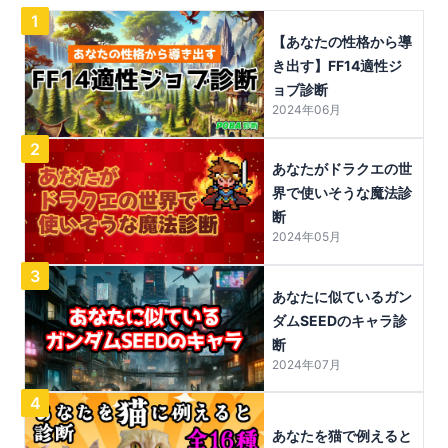
1
【あなたの性格から導
き出す】FF14適性ジ
ョブ診断
2024年06月
2
あなたがドラクエの世
界で使いそうな魔法診
断
2024年05月
3
あなたに似ているガン
ダムSEEDのキャラ診
断
2024年07月
4
あなたを猫で例えると