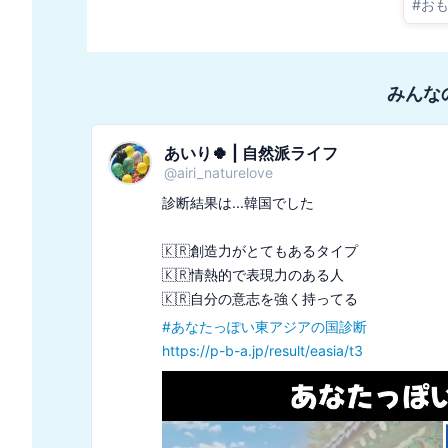
#
お
みんな
あいり🍀 | 自然派ライフ
@
airi_naturelove
診断結果は...韓国でした

🇰🇷創造力がとてもあるタイプ

🇰🇷情熱的で表現力のある人

#
あなたっぽい東アジアの国診断
https://p-b-a.jp/result/easia/t3