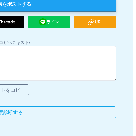
果をポストする
Threads
ライン
URL
コピペテキスト/
ストをコピー
度診断する