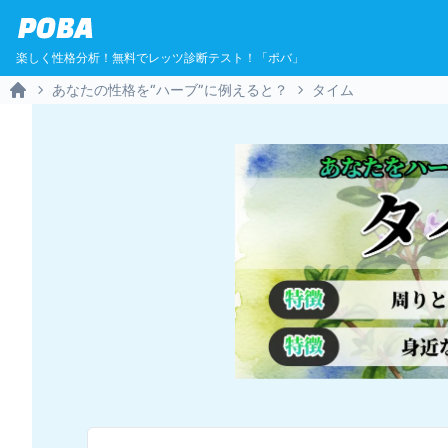
POBA
楽しく性格分析！無料でレッツ診断テスト！「ポバ」
あなたの性格を“ハーブ”に例えると？
タイム
Home