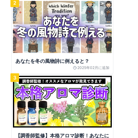
2
あなたを冬の風物詩に例えると？
2025年02月
に追加
3
【調香師監修】本格アロマ診断！あなたに