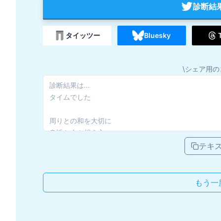
診断結
タイッツー
Bluesky
\シェア用の
テキ
もう一