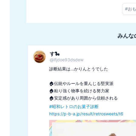
#
お
みんな
す🐍
@
ifjdoe93dsdew
診断結果は...かりんとうでした

🏠伝統やルールを重んじる堅実派

🏠粘り強く物事を続ける努力家

#
昭和レトロのお菓子診断
https://p-b-a.jp/result/retrosweets/t6