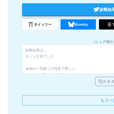
診断結
タイッツー
Bluesky
\シェア用の
テキ
もう一