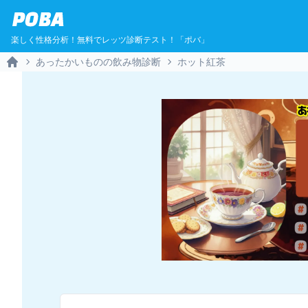
POBA
楽しく性格分析！無料でレッツ診断テスト！「ポバ」
あったかいものの飲み物診断
ホット紅茶
Home