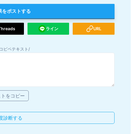
果をポストする
Threads
ライン
URL
コピペテキスト/
ストをコピー
度診断する