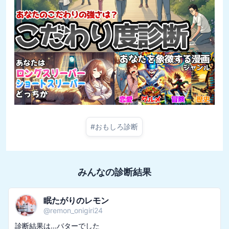
#
おもしろ診断
みんなの診断結果
眠たがりのレモン
@
remon_onigiri24
診断結果は...バターでした
