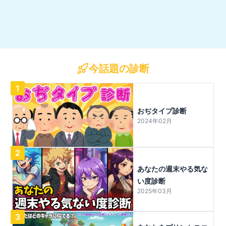
今話題の診断
1
おぢタイプ診断
2024年02月
2
あなたの週末やる気な
い度診断
2025年03月
3