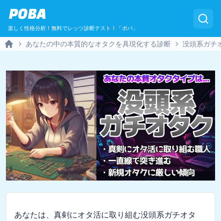
POBA
楽しく性格分析！無料でレッツ診断テスト！「ポバ」
あなたの中の本質的なオタクを具現化する診断
没頭系ガチ
Home
あなたは、真剣にオタ活に取り組む没頭系ガチオタ