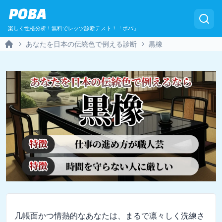
POBA
楽しく性格分析！無料でレッツ診断テスト！「ポバ」
あなたを日本の伝統色で例える診断
黒橡
Home
几帳面かつ情熱的なあなたは、まるで凛々しく洗練さ