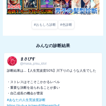
#
おもしろ診断
#
色診断
みんなの診断結果
まさぴす
@
masa_pisu_idol
診断結果は...【人生荒波度50%】川下りのような人生でした

・ストレスはそこそこかかるレベル

・重要な決断を迫られることが多い

#
あなたの人生荒波度診断
https://p-b-a.jp/result/lifenami/lv4