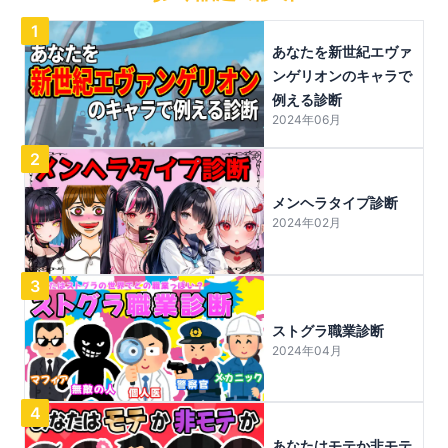
1
あなたを新世紀エヴァ
ンゲリオンのキャラで
例える診断
2024年06月
2
メンヘラタイプ診断
2024年02月
3
ストグラ職業診断
2024年04月
4
あなたはモテか非モテ