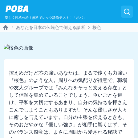
POBA
楽しく性格分析！無料でレッツ診断テスト！「ポバ」
あなたを日本の伝統色で例える診断
桜色
Home
控えめだけど芯の強いあなたは、まるで儚くも力強い
『桜色』のような人。周りへの気配りが得意で、職場
や友人グループでは「みんなをそっと支える存在」と
して信頼を集めていることでしょう。争いごとを避
け、平和を大切にするあまり、自分の気持ちを押さえ
こんでしまうこともありますが、そんな優しさが人々
に癒しを与えています。自分の主張を伝えるときも、
そのおだやかな「優しい強さ」が相手に響くはず。そ
のバランス感覚は、まさに周囲から愛される秘訣で