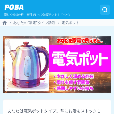
POBA
楽しく性格分析！無料でレッツ診断テスト！「ポバ」
あなたの“家電”タイプ診断
電気ポット
Home
あなたは電気ポットタイプ。常にお湯をストックし