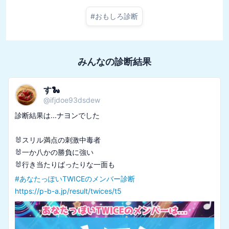
#
おもしろ診断
みんなの診断結果
す🐍
@
ifjdoe93dsdew
診断結果は...ナヨンでした

🐰スリル満点の刺激中毒者

🐰一か八かの勝負に強い

#
あなたっぽいTWICEのメンバー診断
https://p-b-a.jp/result/twices/t5