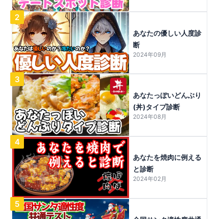
2
あなたの優しい人度診
断
2024年09月
3
あなたっぽいどんぶり
(丼)タイプ診断
2024年08月
4
あなたを焼肉に例える
と診断
2024年02月
5