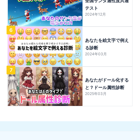
全国サンタ適性度共通
テスト
2024年12月
6
あなたを絵文字で例え
る診断
2024年03月
7
あなたがドール化する
と？ドール属性診断
2025年03月