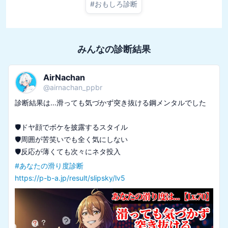
#
おもしろ診断
みんなの診断結果
AirNachan
@
airnachan_ppbr
診断結果は...滑っても気づかず突き抜ける鋼メンタルでした

🛡️ドヤ顔でボケを披露するスタイル

🛡️周囲が苦笑いでも全く気にしない

#
あなたの滑り度診断
https://p-b-a.jp/result/slipsky/lv5