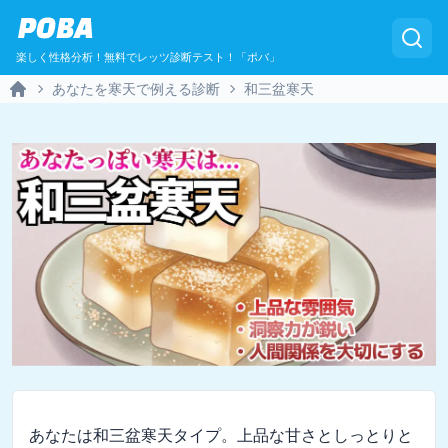
POBA
楽しく性格分析！無料でレッツ診断テスト！「ポバ」
あなたを寒天で例える診断
和三盆寒天
Home
あなたは和三盆寒天タイプ。上品な甘さとしっとりと