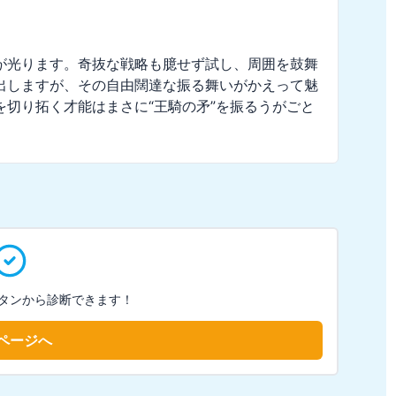
が光ります。奇抜な戦略も臆せず試し、周囲を鼓舞
出しますが、その自由闊達な振る舞いがかえって魅
切り拓く才能はまさに“王騎の矛”を振るうがごと
。
タンから診断できます！
ページへ