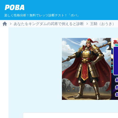
POBA
楽しく性格分析！無料でレッツ診断テスト！「ポバ」
あなたをキングダムの武将で例えると診断
王騎（おうき）
Home