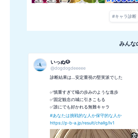
#
キャラ診断
みんな
いっぬ🐶
@
dogdogdeeeee
診断結果は...安定重視の堅実派でした

✅慎重すぎて蟻の歩みのような進歩

✅固定観念の城に引きこもる

#
あなたは挑戦的な人か保守的な人か
https://p-b-a.jp/result/challg/lv1