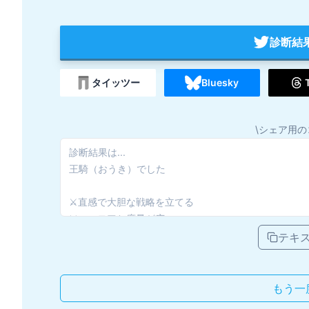
診断結
タイッツー
Bluesky
\シェア用の
テキ
もう一