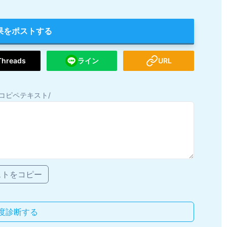
果をポストする
Threads
ライン
URL
コピペテキスト/
ストをコピー
度診断する