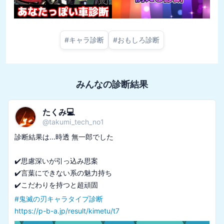
#
キャラ診断
#
おもしろ診断
みんなの診断結果
たくみ💻
@
takumi_tech_no1
診断結果は...時透 無一郎でした

✔️思慮深いが引っ込み思案

✔️言葉にできない系の魅力持ち

#
鬼滅の刃キャラタイプ診断
https://p-b-a.jp/result/kimetu/t7