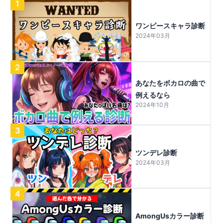
1
ワンピースキャラ診断
2024年03月
2
あなたをボカロの曲で
例えるなら
2024年10月
3
ツンデレ診断
2024年03月
4
AmongUsカラー診断