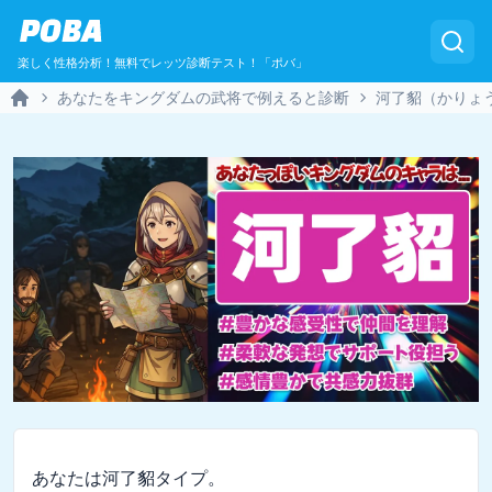
POBA
楽しく性格分析！無料でレッツ診断テスト！「ポバ」
あなたをキングダムの武将で例えると診断
河了貂（かりょ
Home
あなたは河了貂タイプ。
