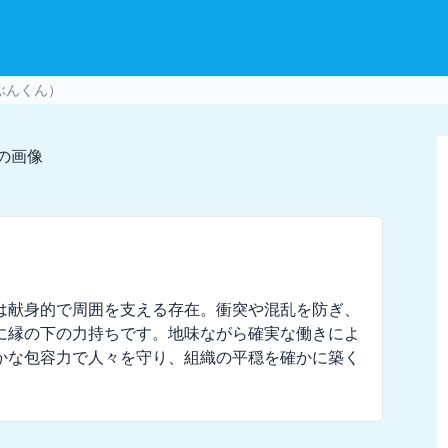
ぶんくん）
は献身的で周囲を支える存在。衝突や混乱を防ぎ、
に縁の下の力持ちです。地味ながら確実な働きによ
かな包容力で人々を守り、組織の平穏を確かに築く