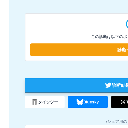
この診断は以下のボ
診断
診断結
タイッツー
Bluesky
\シェア用の