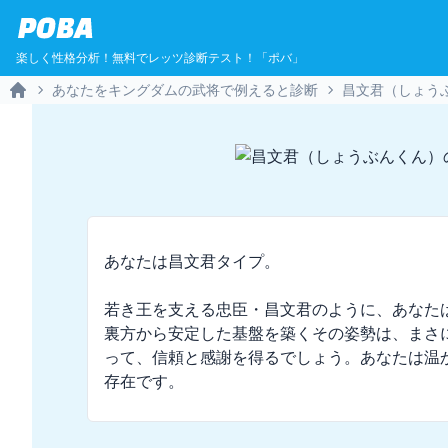
POBA
楽しく性格分析！無料でレッツ診断テスト！「ポバ」
あなたをキングダムの武将で例えると診断
昌文君（しょう
Home
あなたは昌文君タイプ。

若き王を支える忠臣・昌文君のように、あなた
裏方から安定した基盤を築くその姿勢は、まさ
って、信頼と感謝を得るでしょう。あなたは温
存在です。