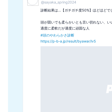
@
19kun_juke
診断結果は...【タイプ125】指導者でした

✅人の成長を手助けするのが好き

✅自制心が非常に強い

#
27タイプ詳細エニアグラム診断
https://p-b-a.jp/result/tritype/125