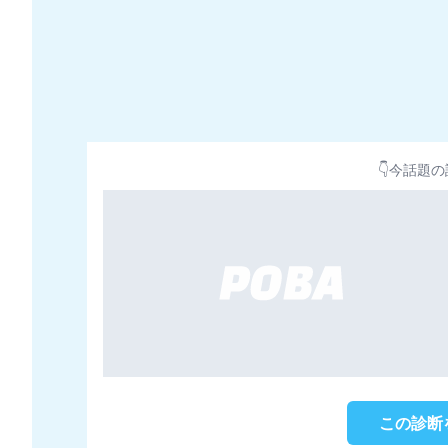
👇今話題の
この診断