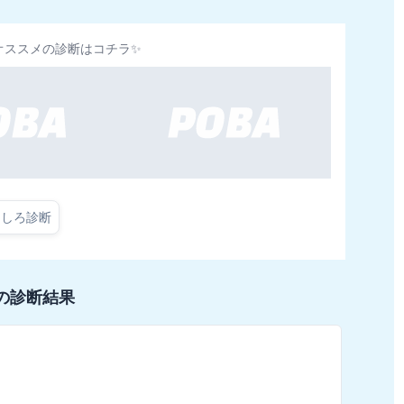
オススメの診断はコチラ✨
もしろ診断
の診断結果
m
@
診