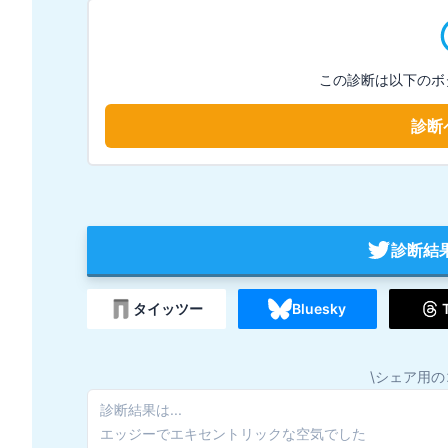
この診断は以下のボ
診断
診断結
タイッツー
Bluesky
\シェア用の