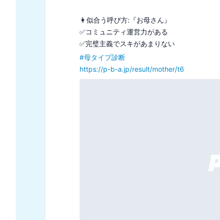
❤️目的のために手段を選ばない人

❤️監視や束縛も必要であればやる

#
あなたの隠れヤンデレ度
https://p-b-a.jp/result/kyndr/lv6