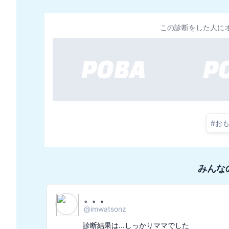
この診断をした人に
#
お
みんな
wattson
@
watsonrockjp
診断結果は...愛に狂う境界線ヤンデレでした
