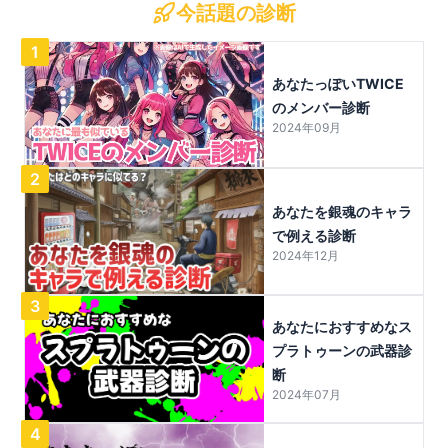
今話題の診断
1
あなたっぽいTWICE
のメンバー診断
2024年09月
2
あなたを銀魂のキャラ
で例える診断
2024年12月
3
あなたにおすすめなス
プラトゥーンの武器診
断
2024年07月
4