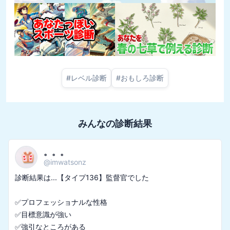
#
レベル診断
#
おもしろ診断
みんなの診断結果
。。。
@
imwatsonz
診断結果は...【タイプ136】監督官でした

✅プロフェッショナルな性格

✅目標意識が強い
