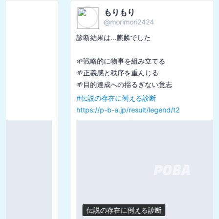
もりもり
@
morimori2424
診断結果は...麒麟でした

🌱戦略的に物事を組み立てる

🌱正義感と秩序を重んじる

#
伝説の存在に例える診断
https://p-b-a.jp/result/legend/t2
伝説の存在に例える診断