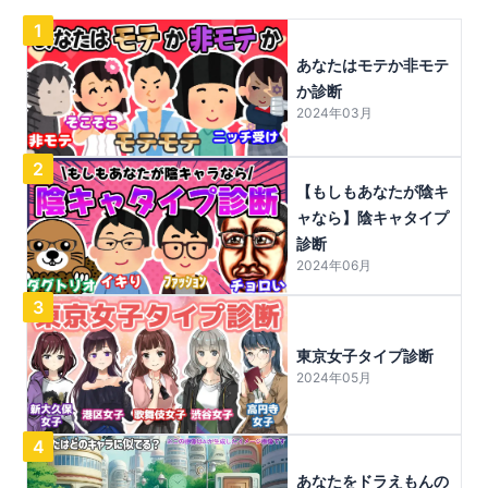
1
あなたはモテか非モテ
か診断
2024年03月
2
【もしもあなたが陰キ
ャなら】陰キャタイプ
診断
2024年06月
3
東京女子タイプ診断
2024年05月
4
あなたをドラえもんの