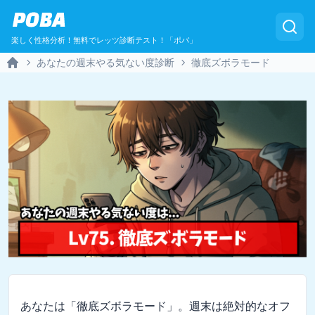
POBA
楽しく性格分析！無料でレッツ診断テスト！「ポバ」
あなたの週末やる気ない度診断
徹底ズボラモード
Home
あなたは「徹底ズボラモード」。週末は絶対的なオフ