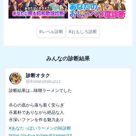
#
レベル診断
#
おもしろ診断
みんなの診断結果
診断オタク
@
4ndanotakuzzz
診断結果は...味噌ラーメンでした

🍜心の底から落ち着く安らぎ

🍜素朴でありながら絶品な人

#
あなたっぽいラーメンの味診断
https://p-b-a.jp/result/ramen/t4