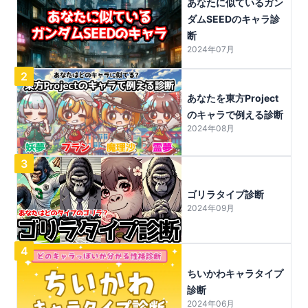
あなたに似ているガン
ダムSEEDのキャラ診
断
2024年07月
2
あなたを東方Project
のキャラで例える診断
2024年08月
3
ゴリラタイプ診断
2024年09月
4
ちいかわキャラタイプ
診断
2024年06月