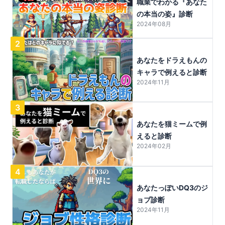
職業でわかる『あなた
の本当の姿』診断
2024年08月
2
あなたをドラえもんの
キャラで例えると診断
2024年11月
3
あなたを猫ミームで例
えると診断
2024年02月
4
あなたっぽいDQ3のジ
ョブ診断
2024年11月