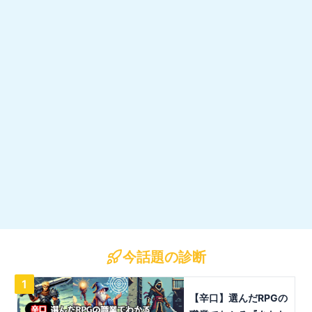
今話題の診断
1
【辛口】選んだRPGの