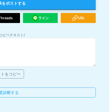
果をポストする
Threads
ライン
URL
コピペテキスト/
ストをコピー
度診断する