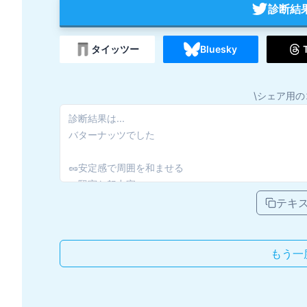
診断結
タイッツー
Bluesky
\シェア用の
テキ
もう一