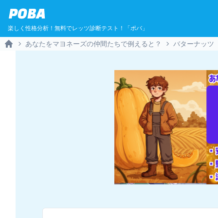
POBA
楽しく性格分析！無料でレッツ診断テスト！「ポバ」
あなたをマヨネーズの仲間たちで例えると？
バターナッツ
Home