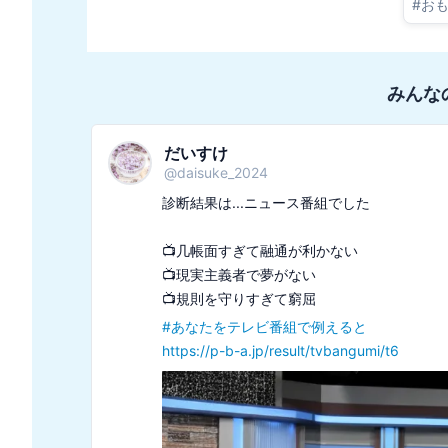
#
お
みんな
だいすけ
@
daisuke_2024
診断結果は...ニュース番組でした

📺几帳面すぎて融通が利かない

📺現実主義者で夢がない

#
あなたをテレビ番組で例えると
https://p-b-a.jp/result/tvbangumi/t6