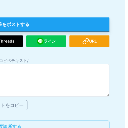
果をポストする
Threads
ライン
URL
コピペテキスト/
ストをコピー
度診断する