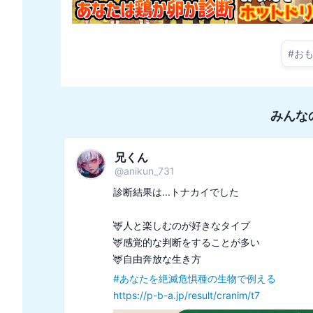
#
お
みんな
兄くん
@
anikun_731
診断結果は...トナカイでした

🦌人と楽しむのが好きなタイプ

🦌感覚的な判断をすることが多い

#
あなたを絶滅危惧種の生物で例える
https://p-b-a.jp/result/cranim/t7