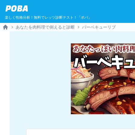
POBA
楽しく性格分析！無料でレッツ診断テスト！「ポバ」
あなたを肉料理で例えると診断
バーベキューリブ
Home