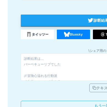
診断結
タイッツー
Bluesky
\シェア用の
テキ
もう一