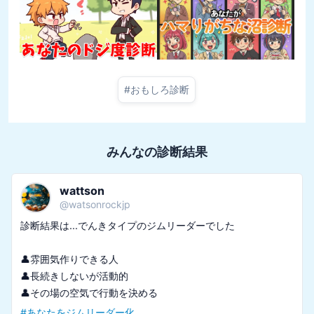
#
おもしろ診断
みんなの診断結果
wattson
@
watsonrockjp
診断結果は...でんきタイプのジムリーダーでした

👤雰囲気作りできる人

👤長続きしないが活動的

#
あなたをジムリーダー化