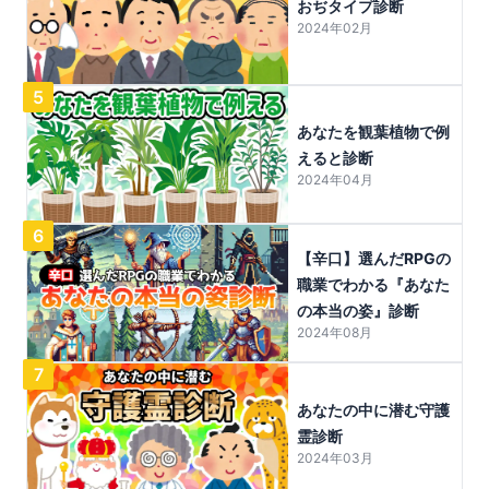
おぢタイプ診断
2024年02月
5
あなたを観葉植物で例
えると診断
2024年04月
6
【辛口】選んだRPGの
職業でわかる『あなた
の本当の姿』診断
2024年08月
7
あなたの中に潜む守護
霊診断
2024年03月