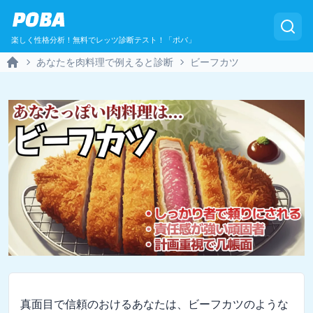
POBA
楽しく性格分析！無料でレッツ診断テスト！「ポバ」
あなたを肉料理で例えると診断
ビーフカツ
Home
真面目で信頼のおけるあなたは、ビーフカツのような