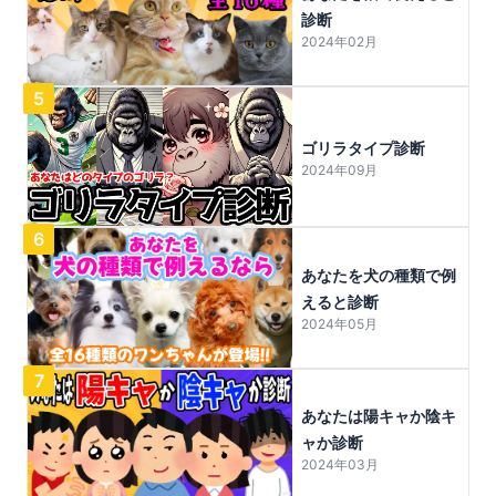
診断
2024年02月
5
ゴリラタイプ診断
2024年09月
6
あなたを犬の種類で例
えると診断
2024年05月
7
あなたは陽キャか陰キ
ャか診断
2024年03月