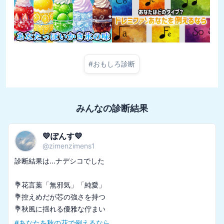
#
おもしろ診断
みんなの診断結果
むぐさん@暇人
@
tomoya_drive365
診断結果は...星野アクアでした

💎クールでドライなところがある

💎ストイックに目標達成を狙う

#
推しの子キャラタイプ診断