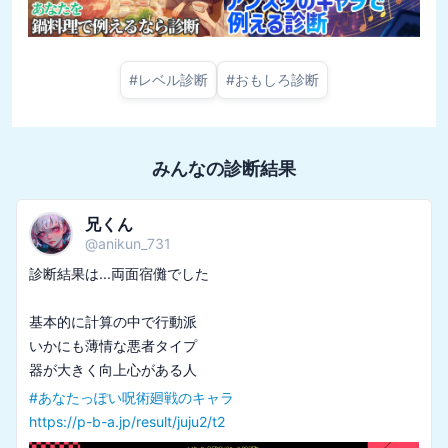
#
レベル診断
#
おもしろ診断
みんなの診断結果
兄くん
@
anikun_731
診断結果は...両面宿儺でした

基本的に計算の中で行動派

いかにも薄情な悪者タイプ

#
あなたっぽい呪術廻戦のキャラ
https://p-b-a.jp/result/juju2/t2