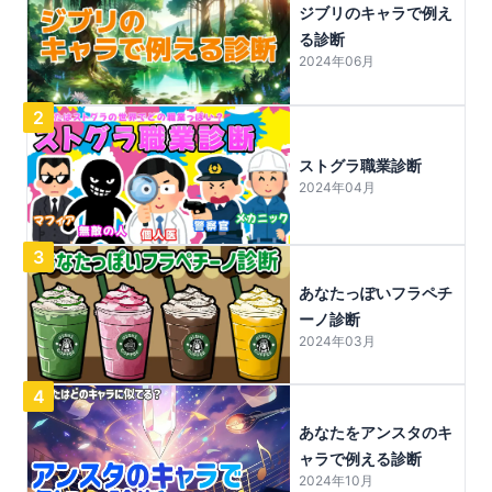
ジブリのキャラで例え
る診断
2024年06月
2
ストグラ職業診断
2024年04月
3
あなたっぽいフラペチ
ーノ診断
2024年03月
4
あなたをアンスタのキ
ャラで例える診断
2024年10月