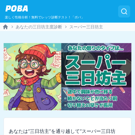
POBA
楽しく性格分析！無料でレッツ診断テスト！「ポバ」
あなたの三日坊主度診断
スーパー三日坊主
Home
あなたは“三日坊主”を通り越して“スーパー三日坊