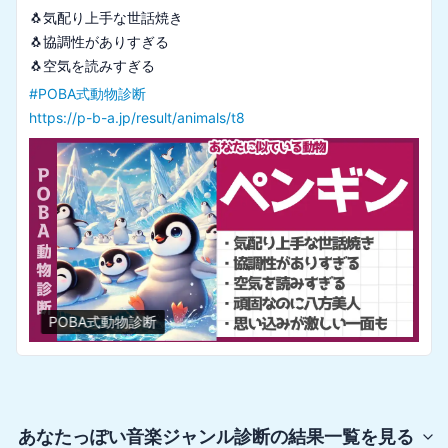
🐧気配り上手な世話焼き

🐧協調性がありすぎる

#
POBA式動物診断
https://p-b-a.jp/result/animals/t8
POBA式動物診断
あなたっぽい音楽ジャンル診断
の結果一覧を見る