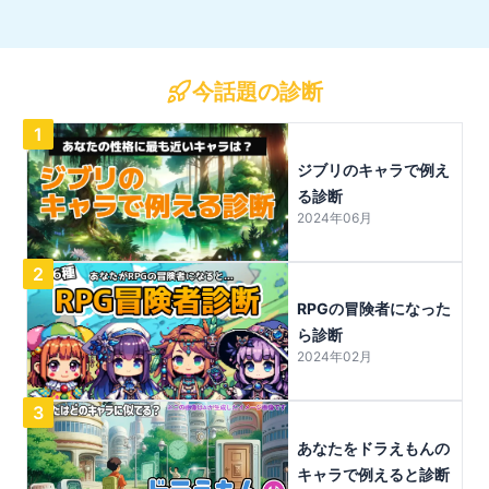
今話題の診断
1
ジブリのキャラで例え
る診断
2024年06月
2
RPGの冒険者になった
ら診断
2024年02月
3
あなたをドラえもんの
キャラで例えると診断