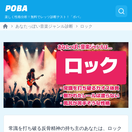
POBA
楽しく性格分析！無料でレッツ診断テスト！「ポバ」
あなたっぽい音楽ジャンル診断
ロック
Home
常識を打ち破る反骨精神の持ち主のあなたは、ロック